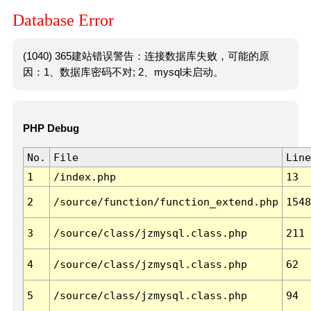
Database Error
(1040) 365建站错误警告：连接数据库失败，可能的原
因：1、数据库密码不对; 2、mysql未启动。
PHP Debug
No.
File
Line
1
/index.php
13
2
/source/function/function_extend.php
1548
3
/source/class/jzmysql.class.php
211
4
/source/class/jzmysql.class.php
62
5
/source/class/jzmysql.class.php
94