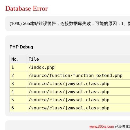
Database Error
(1040) 365建站错误警告：连接数据库失败，可能的原因：1、数
PHP Debug
No.
File
1
/index.php
2
/source/function/function_extend.php
3
/source/class/jzmysql.class.php
4
/source/class/jzmysql.class.php
5
/source/class/jzmysql.class.php
6
/source/class/jzmysql.class.php
www.365jz.com
已经将此