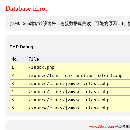
Database Error
(1040) 365建站错误警告：连接数据库失败，可能的原因：1、数
PHP Debug
No.
File
1
/index.php
2
/source/function/function_extend.php
3
/source/class/jzmysql.class.php
4
/source/class/jzmysql.class.php
5
/source/class/jzmysql.class.php
6
/source/class/jzmysql.class.php
www.365jz.com
已经将此