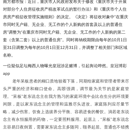
南方都市报：近日，重庆市人民政府发布关于修改《重庆市关于开展
对部分个人住房征收房产税改革试点的暂行办法》和《重庆市个人住
房房产税征收管理实施细则》的决定。《决定》将征收对象中“在重庆
市同时无户籍、无企业、无工作的个人新购的首套及以上的普通住
房”调整为“在重庆市同时无户籍、无企业、无工作的个人新购的第二
套（含第二套）以上的普通住房”。同时将纳税期限由每年的10月1日
至31日调整为每年的10月1日至12月31日，并调整了相关部门和区域
名称。
一位疑似足坛梅西人物曝光皇冠涉足赌博，引起舆论哗然。
皇冠博彩
app
老年呆板患者的糊口质地较着下落，同期给家庭和管理者带来尽
头严重的经济和糊口使命。高曌强调，调节最为关节的是家庭管
理。“呆板”老东说念主在我方熟习的家庭环境中会比在生分的环境要
闲隙，是以家东说念主的管理和温雅尽头进攻。家庭陈列应尽量节
略，减少伤害。饮食上选拔养分平衡、容易进食的餐饮。淌若老东说
念主有永恒服用的药物，一定要照料服用。起居上，“呆板”老东说念
主容易日夜倒置，需要家东说念主多随同，颐养起居。普通也不错携