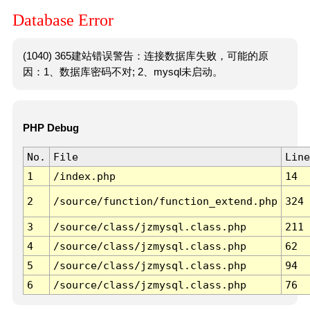
Database Error
(1040) 365建站错误警告：连接数据库失败，可能的原
因：1、数据库密码不对; 2、mysql未启动。
PHP Debug
No.
File
Line
1
/index.php
14
2
/source/function/function_extend.php
324
3
/source/class/jzmysql.class.php
211
4
/source/class/jzmysql.class.php
62
5
/source/class/jzmysql.class.php
94
6
/source/class/jzmysql.class.php
76