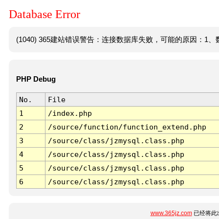
Database Error
(1040) 365建站错误警告：连接数据库失败，可能的原因：1、数
PHP Debug
No.
File
1
/index.php
2
/source/function/function_extend.php
3
/source/class/jzmysql.class.php
4
/source/class/jzmysql.class.php
5
/source/class/jzmysql.class.php
6
/source/class/jzmysql.class.php
www.365jz.com
已经将此