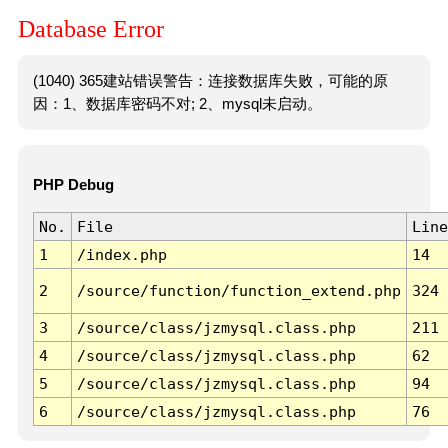
Database Error
(1040) 365建站错误警告：连接数据库失败，可能的原
因：1、数据库密码不对; 2、mysql未启动。
PHP Debug
No.
File
Line
1
/index.php
14
2
/source/function/function_extend.php
324
3
/source/class/jzmysql.class.php
211
4
/source/class/jzmysql.class.php
62
5
/source/class/jzmysql.class.php
94
6
/source/class/jzmysql.class.php
76