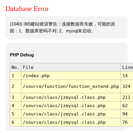
Database Error
(1040) 365建站错误警告：连接数据库失败，可能的原
因：1、数据库密码不对; 2、mysql未启动。
PHP Debug
No.
File
Line
1
/index.php
14
2
/source/function/function_extend.php
324
3
/source/class/jzmysql.class.php
211
4
/source/class/jzmysql.class.php
62
5
/source/class/jzmysql.class.php
94
6
/source/class/jzmysql.class.php
76