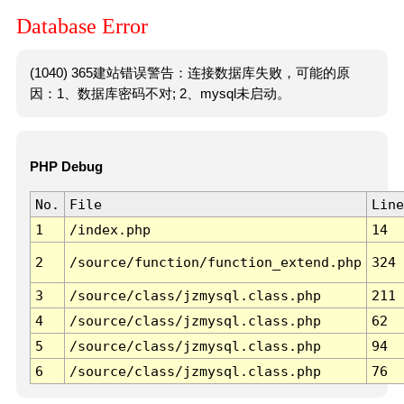
Database Error
(1040) 365建站错误警告：连接数据库失败，可能的原
因：1、数据库密码不对; 2、mysql未启动。
PHP Debug
No.
File
Line
1
/index.php
14
2
/source/function/function_extend.php
324
3
/source/class/jzmysql.class.php
211
4
/source/class/jzmysql.class.php
62
5
/source/class/jzmysql.class.php
94
6
/source/class/jzmysql.class.php
76