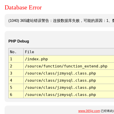
Database Error
(1040) 365建站错误警告：连接数据库失败，可能的原因：1、数
PHP Debug
No.
File
1
/index.php
2
/source/function/function_extend.php
3
/source/class/jzmysql.class.php
4
/source/class/jzmysql.class.php
5
/source/class/jzmysql.class.php
6
/source/class/jzmysql.class.php
www.365jz.com
已经将此