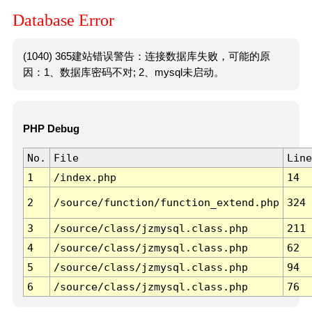
Database Error
(1040) 365建站错误警告：连接数据库失败，可能的原
因：1、数据库密码不对; 2、mysql未启动。
PHP Debug
No.
File
Line
1
/index.php
14
2
/source/function/function_extend.php
324
3
/source/class/jzmysql.class.php
211
4
/source/class/jzmysql.class.php
62
5
/source/class/jzmysql.class.php
94
6
/source/class/jzmysql.class.php
76