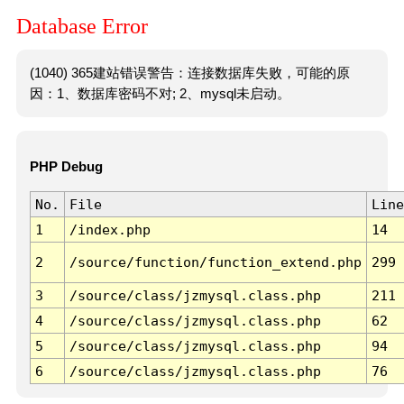
Database Error
(1040) 365建站错误警告：连接数据库失败，可能的原
因：1、数据库密码不对; 2、mysql未启动。
PHP Debug
No.
File
Line
1
/index.php
14
2
/source/function/function_extend.php
299
3
/source/class/jzmysql.class.php
211
4
/source/class/jzmysql.class.php
62
5
/source/class/jzmysql.class.php
94
6
/source/class/jzmysql.class.php
76