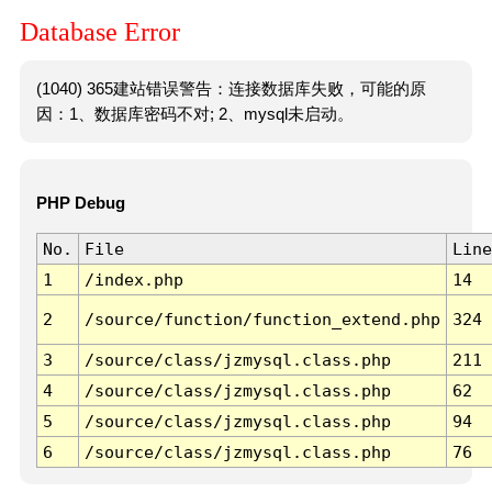
Database Error
(1040) 365建站错误警告：连接数据库失败，可能的原
因：1、数据库密码不对; 2、mysql未启动。
PHP Debug
No.
File
Line
1
/index.php
14
2
/source/function/function_extend.php
324
3
/source/class/jzmysql.class.php
211
4
/source/class/jzmysql.class.php
62
5
/source/class/jzmysql.class.php
94
6
/source/class/jzmysql.class.php
76