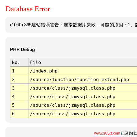
Database Error
(1040) 365建站错误警告：连接数据库失败，可能的原因：1、数
PHP Debug
No.
File
1
/index.php
2
/source/function/function_extend.php
3
/source/class/jzmysql.class.php
4
/source/class/jzmysql.class.php
5
/source/class/jzmysql.class.php
6
/source/class/jzmysql.class.php
www.365jz.com
已经将此