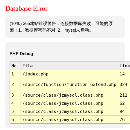
Database Error
(1040) 365建站错误警告：连接数据库失败，可能的原
因：1、数据库密码不对; 2、mysql未启动。
PHP Debug
No.
File
Line
1
/index.php
14
2
/source/function/function_extend.php
324
3
/source/class/jzmysql.class.php
211
4
/source/class/jzmysql.class.php
62
5
/source/class/jzmysql.class.php
94
6
/source/class/jzmysql.class.php
76