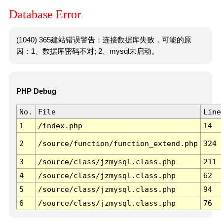
Database Error
(1040) 365建站错误警告：连接数据库失败，可能的原
因：1、数据库密码不对; 2、mysql未启动。
PHP Debug
No.
File
Line
1
/index.php
14
2
/source/function/function_extend.php
324
3
/source/class/jzmysql.class.php
211
4
/source/class/jzmysql.class.php
62
5
/source/class/jzmysql.class.php
94
6
/source/class/jzmysql.class.php
76