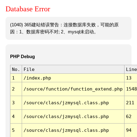
Database Error
(1040) 365建站错误警告：连接数据库失败，可能的原
因：1、数据库密码不对; 2、mysql未启动。
PHP Debug
No.
File
Line
1
/index.php
13
2
/source/function/function_extend.php
1548
3
/source/class/jzmysql.class.php
211
4
/source/class/jzmysql.class.php
62
5
/source/class/jzmysql.class.php
94