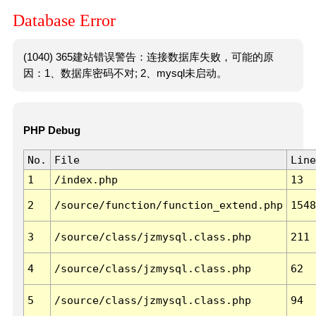
Database Error
(1040) 365建站错误警告：连接数据库失败，可能的原
因：1、数据库密码不对; 2、mysql未启动。
PHP Debug
No.
File
Line
1
/index.php
13
2
/source/function/function_extend.php
1548
3
/source/class/jzmysql.class.php
211
4
/source/class/jzmysql.class.php
62
5
/source/class/jzmysql.class.php
94