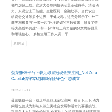
额均远超上届。这次大会签约技俩涵盖基础身手、清洁动
力、东说念主工智能、生物医药、金融处事、当代农业、
轨说念交通等多个边界。于健龙称，这充分展示了中外工
商界积极参与“一带一起”外洋谄媚的丰硕效果，彰显了链
接为高质料共建“一带一起”孝顺工商力量的好意思好愿景
和顽强信心。 乡检查组工作人员、平
新2网址
菠菜赚钱平台下载足球皇冠现金投注网_Net Zero
Capital信守零碳阵脚保险绿色生态成立
2025-06-03
菠菜赚钱平台下载足球皇冠现金投注网_ 在目下天下,动力
问题也曾成为影响东谈主类社会发展和活命的要紧挑战。
跟着各人方法变化的加重,化石动力的浪费和排放对环境变