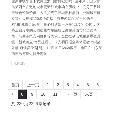
菠菜赚钱平台下载网上澳门赌博犯法吗_ 连年来，山东青
岛莱西市在激动城市更新和城市确立历程中，充分开释城
市绿色资源价值，入手扩充了旧城旧村鼎新、公园城市确
立等七大规模120多个名堂。有些名堂诈欺“社区边角
料”和“城市边角地”，用心打造出一座座“口袋”小公园，这
些工致玲珑的公园如棋布星陈般点缀在莱西市的边边角
角，高傲市民安闲健身等需求，全面推动老城更新蝶变升
级、新城确立“增品提质”。 （光明日报全媒体记者 刘艳杰
朱楠 通信员 张进刚） 10月15日6868骰宝，市民在山东莱
西市洙河岸边健身游玩。
欧博国际
首页
上一页
1
2
3
4
5
6
7
8
9
10
11
下一页
末页
共
230
页
2296
条记录