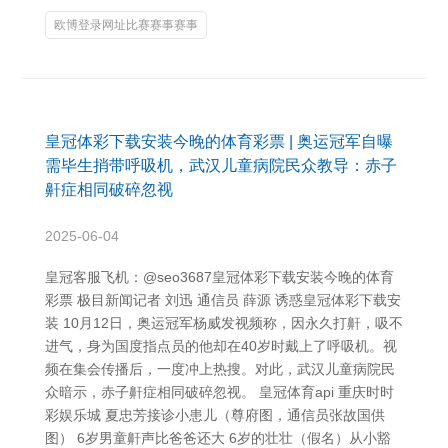
欧博登录网址比赛赛事赛事
皇冠体彩下载安装今晚的体育彩票 | 奥运冠军自曝
需毕生捎带呼吸机，武汉儿童病院民众教导：赤子
鼾症相同破碎忽视
2025-06-04
皇冠客服飞机：@seo3687皇冠体彩下载安装今晚的体育
彩票 极目新闻记者 刘迅 通信员 薛源 诱惑皇冠体彩下载安
装 10月12日，奥运冠军杨威发视频称，因永久打鼾，吸不
进气，身为国度指点员的他却在40岁时戴上了呼吸机。视
频在集会传播后，一度冲上热搜。对此，武汉儿童病院民
众暗示，赤子鼾症相同破碎忽视。 皇冠体育api 重庆时时
彩娱乐城 夏忠芳接诊小患儿（尊府图，通信员张故国供
图） 6岁男童鼾声比爸爸还大 6岁的壮壮（假名）从小豁