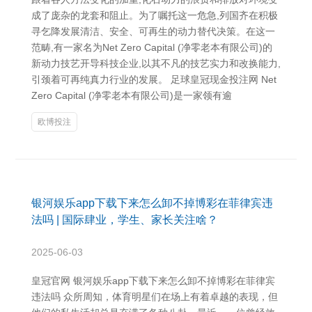
成了庞杂的龙套和阻止。为了嘱托这一危急,列国齐在积极
寻乞降发展清洁、安全、可再生的动力替代决策。在这一
范畴,有一家名为Net Zero Capital (净零老本有限公司)的
新动力技艺开导科技企业,以其不凡的技艺实力和改换能力,
引颈着可再纯真力行业的发展。 足球皇冠现金投注网 Net
Zero Capital (净零老本有限公司)是一家领有逾
欧博投注
银河娱乐app下载下来怎么卸不掉博彩在菲律宾违
法吗 | 国际肆业，学生、家长关注啥？
2025-06-03
皇冠官网 银河娱乐app下载下来怎么卸不掉博彩在菲律宾
违法吗 众所周知，体育明星们在场上有着卓越的表现，但