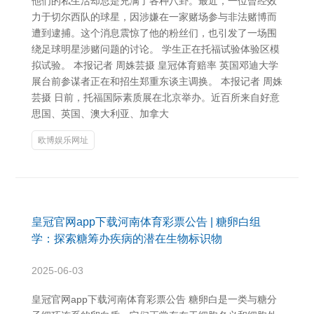
他们的私生活却总是充满了各种八卦。最近，一位曾经效
力于切尔西队的球星，因涉嫌在一家赌场参与非法赌博而
遭到逮捕。这个消息震惊了他的粉丝们，也引发了一场围
绕足球明星涉赌问题的讨论。 学生正在托福试验体验区模
拟试验。 本报记者 周姝芸摄 皇冠体育赔率 英国邓迪大学
展台前参谋者正在和招生郑重东谈主调换。 本报记者 周姝
芸摄 日前，托福国际素质展在北京举办。近百所来自好意
思国、英国、澳大利亚、加拿大
欧博娱乐网址
皇冠官网app下载河南体育彩票公告 | 糖卵白组
学：探索糖筹办疾病的潜在生物标识物
2025-06-03
皇冠官网app下载河南体育彩票公告 糖卵白是一类与糖分