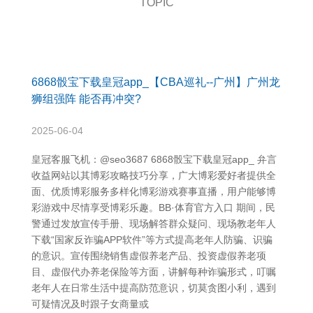
TOPIC
6868骰宝下载皇冠app_【CBA巡礼--广州】广州龙
狮组强阵 能否再冲突?
2025-06-04
皇冠客服飞机：@seo3687 6868骰宝下载皇冠app_ 弁言
收益网站以其博彩攻略技巧分享，广大博彩爱好者提供全
面、优质博彩服务多样化博彩游戏赛事直播，用户能够博
彩游戏中尽情享受博彩乐趣。BB·体育官方入口 期间，民
警通过发放宣传手册、现场解答群众疑问、现场教老年人
下载“国家反诈骗APP软件”等方式提高老年人防骗、识骗
的意识。宣传围绕销售虚假养老产品、投资虚假养老项
目、虚假代办养老保险等方面，讲解每种诈骗形式，叮嘱
老年人在日常生活中提高防范意识，切莫贪图小利，遇到
可疑情况及时跟子女商量或