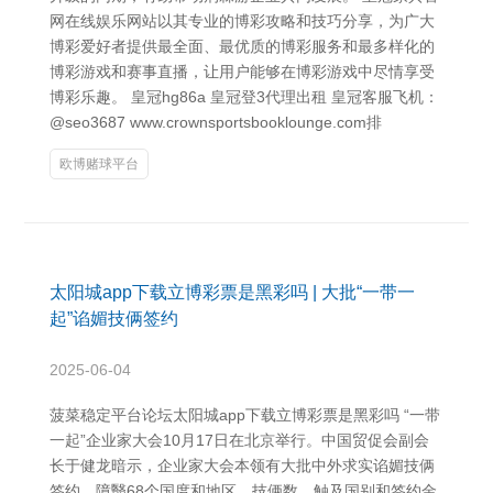
网在线娱乐网站以其专业的博彩攻略和技巧分享，为广大
博彩爱好者提供最全面、最优质的博彩服务和最多样化的
博彩游戏和赛事直播，让用户能够在博彩游戏中尽情享受
博彩乐趣。 皇冠hg86a 皇冠登3代理出租 皇冠客服飞机：
@seo3687 www.crownsportsbooklounge.com排
欧博赌球平台
太阳城app下载立博彩票是黑彩吗 | 大批“一带一
起”谄媚技俩签约
2025-06-04
菠菜稳定平台论坛太阳城app下载立博彩票是黑彩吗 “一带
一起”企业家大会10月17日在北京举行。中国贸促会副会
长于健龙暗示，企业家大会本领有大批中外求实谄媚技俩
签约，障翳68个国度和地区，技俩数、触及国别和签约金