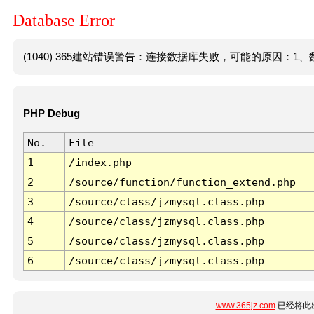
Database Error
(1040) 365建站错误警告：连接数据库失败，可能的原因：1、数
PHP Debug
No.
File
1
/index.php
2
/source/function/function_extend.php
3
/source/class/jzmysql.class.php
4
/source/class/jzmysql.class.php
5
/source/class/jzmysql.class.php
6
/source/class/jzmysql.class.php
www.365jz.com
已经将此