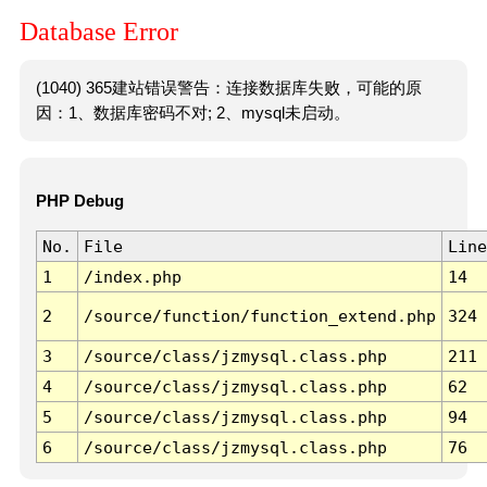
Database Error
(1040) 365建站错误警告：连接数据库失败，可能的原
因：1、数据库密码不对; 2、mysql未启动。
PHP Debug
No.
File
Line
1
/index.php
14
2
/source/function/function_extend.php
324
3
/source/class/jzmysql.class.php
211
4
/source/class/jzmysql.class.php
62
5
/source/class/jzmysql.class.php
94
6
/source/class/jzmysql.class.php
76