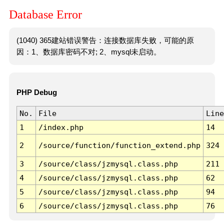
Database Error
(1040) 365建站错误警告：连接数据库失败，可能的原
因：1、数据库密码不对; 2、mysql未启动。
PHP Debug
No.
File
Line
1
/index.php
14
2
/source/function/function_extend.php
324
3
/source/class/jzmysql.class.php
211
4
/source/class/jzmysql.class.php
62
5
/source/class/jzmysql.class.php
94
6
/source/class/jzmysql.class.php
76