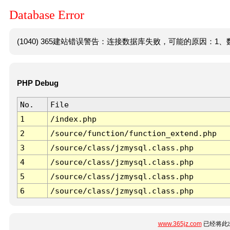
Database Error
(1040) 365建站错误警告：连接数据库失败，可能的原因：1、数
PHP Debug
No.
File
1
/index.php
2
/source/function/function_extend.php
3
/source/class/jzmysql.class.php
4
/source/class/jzmysql.class.php
5
/source/class/jzmysql.class.php
6
/source/class/jzmysql.class.php
www.365jz.com
已经将此