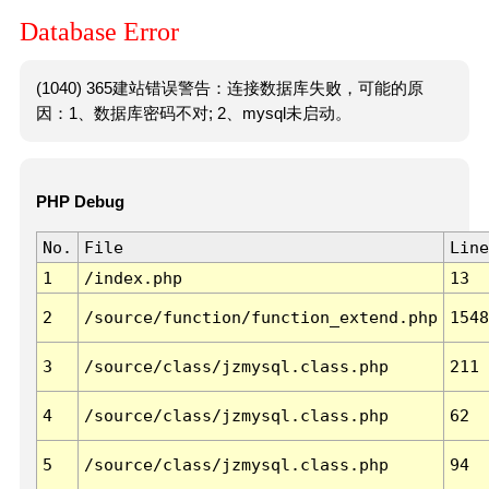
Database Error
(1040) 365建站错误警告：连接数据库失败，可能的原
因：1、数据库密码不对; 2、mysql未启动。
PHP Debug
No.
File
Line
1
/index.php
13
2
/source/function/function_extend.php
1548
3
/source/class/jzmysql.class.php
211
4
/source/class/jzmysql.class.php
62
5
/source/class/jzmysql.class.php
94