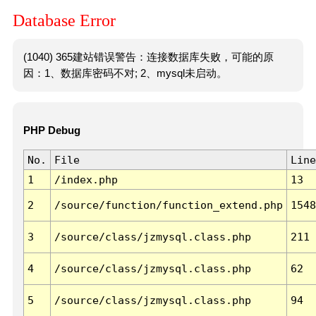
Database Error
(1040) 365建站错误警告：连接数据库失败，可能的原
因：1、数据库密码不对; 2、mysql未启动。
PHP Debug
No.
File
Line
1
/index.php
13
2
/source/function/function_extend.php
1548
3
/source/class/jzmysql.class.php
211
4
/source/class/jzmysql.class.php
62
5
/source/class/jzmysql.class.php
94