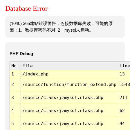
Database Error
(1040) 365建站错误警告：连接数据库失败，可能的原
因：1、数据库密码不对; 2、mysql未启动。
PHP Debug
No.
File
Line
1
/index.php
13
2
/source/function/function_extend.php
1548
3
/source/class/jzmysql.class.php
211
4
/source/class/jzmysql.class.php
62
5
/source/class/jzmysql.class.php
94